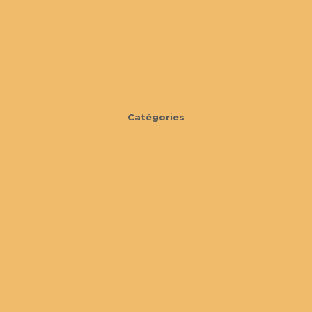
À propos
FAQ
Cookies
CGV
Catégories
Mobilier
Extérieur
Décorations
Éléments d'architecture
Pièces d'exception