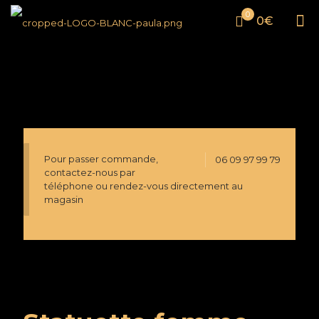
0
0€
Pour passer commande,
06 09 97 99 79
contactez-nous par
téléphone ou rendez-vous directement au
magasin