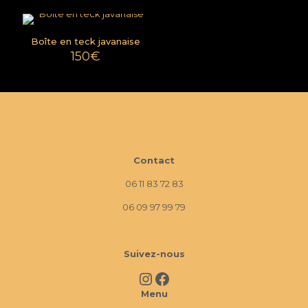
Boîte en teck javanaise
150
€
Contact
06 11 83 72 83
06 09 97 99 79
10 Imp. La Monède, 13670 Verquières
Suivez-nous
Instagram
Facebook
Menu