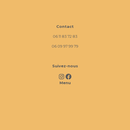
Contact
06 11 83 72 83
06 09 97 99 79
10 Imp. La Monède, 13670 Verquières
Suivez-nous
Instagram
Facebook
Menu
À propos
FAQ
Cookies
CGV