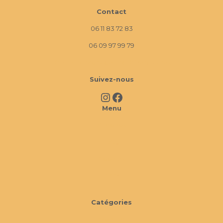
Contact
06 11 83 72 83
06 09 97 99 79
10 Imp. La Monède, 13670 Verquières
Suivez-nous
Instagram
Facebook
Menu
À propos
FAQ
Cookies
CGV
Catégories
Mobilier