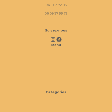
06 11 83 72 83
06 09 97 99 79
10 Imp. La Monède, 13670 Verquières
Suivez-nous
Instagram
Facebook
Menu
À propos
FAQ
Cookies
CGV
Catégories
Mobilier
Extérieur