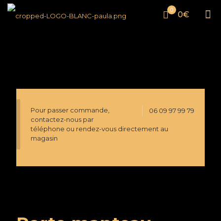
0
0€
Pour passer commande,
06 09 97 99 79
contactez-nous par
téléphone ou rendez-vous directement au
magasin