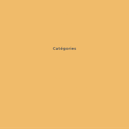
À propos
FAQ
Cookies
CGV
Catégories
Mobilier
Extérieur
Décorations
Éléments d'architecture
Pièces d'exception