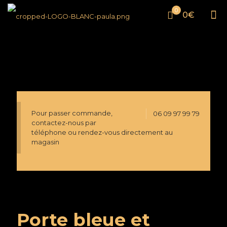
0
0€
Pour passer commande,
06 09 97 99 79
contactez-nous par
téléphone ou rendez-vous directement au
magasin
Porte bleue et