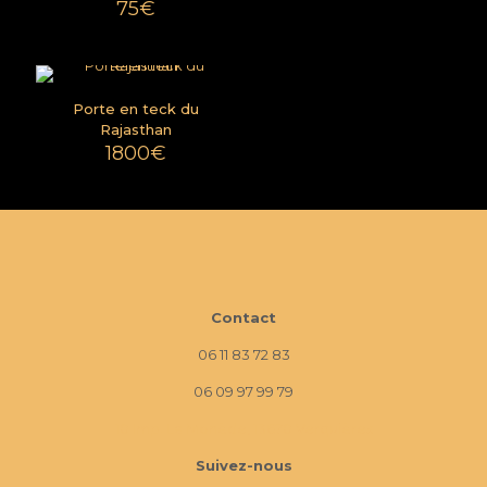
75
€
Porte en teck du
Rajasthan
1800
€
Contact
06 11 83 72 83
06 09 97 99 79
10 Imp. La Monède, 13670 Verquières
Suivez-nous