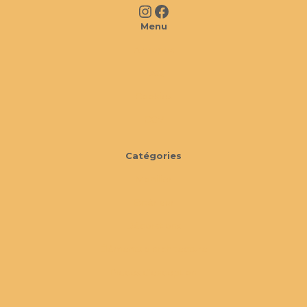
Instagram
Facebook
Menu
À propos
FAQ
Cookies
CGV
Catégories
Mobilier
Extérieur
Décorations
Éléments d'architecture
Pièces d'exception