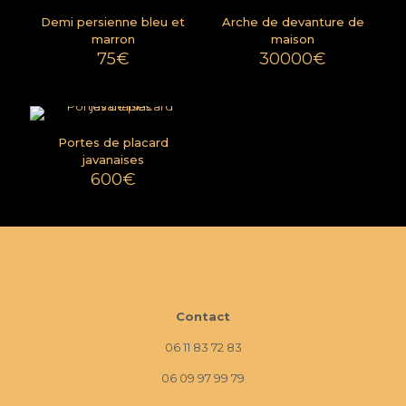
Demi persienne bleu et
Arche de devanture de
marron
maison
75
€
30000
€
Portes de placard
javanaises
600
€
Contact
06 11 83 72 83
06 09 97 99 79