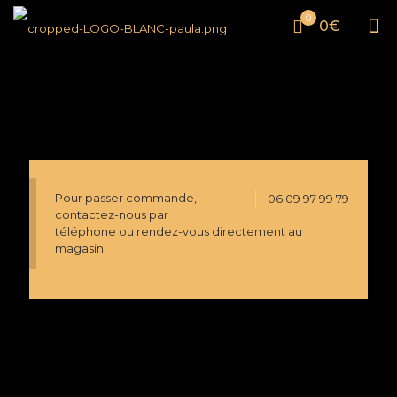
0
0€
Pour passer commande,
06 09 97 99 79
contactez-nous par
téléphone ou rendez-vous directement au
magasin