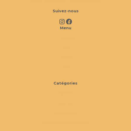
10 Imp. La Monède, 13670 Verquières
Suivez-nous
Instagram
Facebook
Menu
À propos
FAQ
Cookies
CGV
Catégories
Mobilier
Extérieur
Décorations
Éléments d'architecture