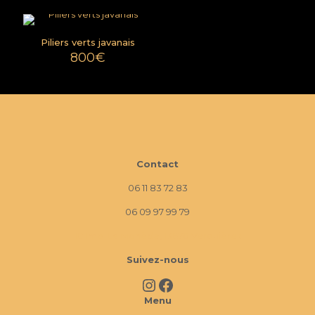
Piliers verts javanais
800
€
Contact
06 11 83 72 83
06 09 97 99 79
10 Imp. La Monède, 13670 Verquières
Suivez-nous
Instagram
Facebook
Menu