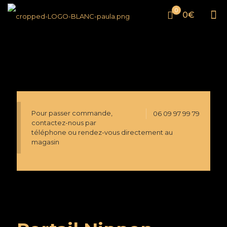
0
0€
Pour passer commande,
06 09 97 99 79
contactez-nous par
téléphone ou rendez-vous directement au
magasin