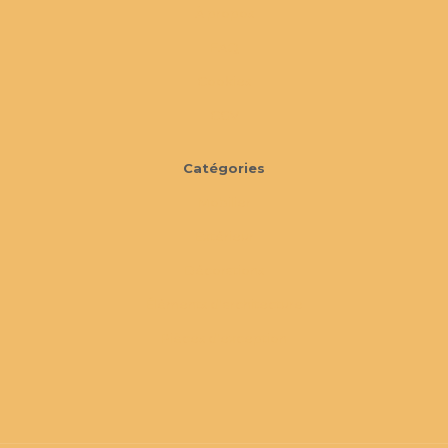
À propos
FAQ
Cookies
CGV
Catégories
Mobilier
Extérieur
Décorations
Éléments d'architecture
Pièces d'exception