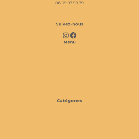
06 09 97 99 79
10 Imp. La Monède, 13670 Verquières
Suivez-nous
Instagram
Facebook
Menu
À propos
FAQ
Cookies
CGV
Catégories
Mobilier
Extérieur
Décorations