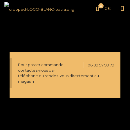
0
0€
Pour passer commande,
06 09 97 99 79
contactez-nous par
téléphone ou rendez-vous directement au
magasin