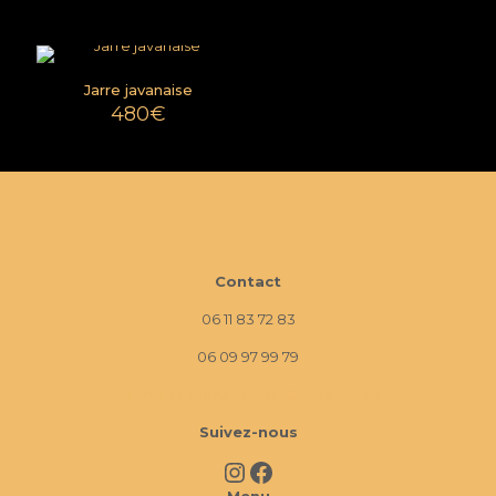
Jarre javanaise
480
€
Contact
06 11 83 72 83
06 09 97 99 79
10 Imp. La Monède, 13670 Verquières
Suivez-nous
Instagram
Facebook