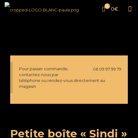
0
0€
Pour passer commande,
06 09 97 99 79
contactez-nous par
téléphone ou rendez-vous directement au
magasin
Petite boîte « Sindi »