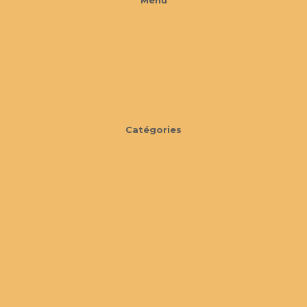
Menu
À propos
FAQ
Cookies
CGV
Catégories
Mobilier
Extérieur
Décorations
Éléments d'architecture
Pièces d'exception