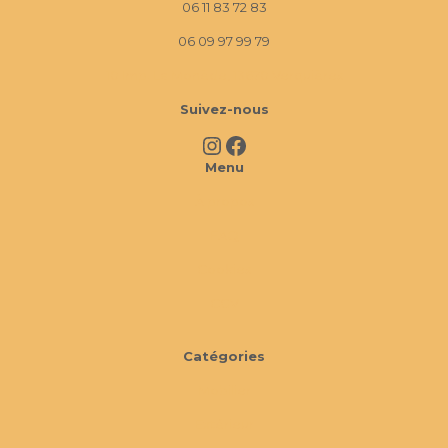
06 11 83 72 83
06 09 97 99 79
10 Imp. La Monède, 13670 Verquières
Suivez-nous
Instagram
Facebook
Menu
À propos
FAQ
Cookies
CGV
Catégories
Mobilier
Extérieur