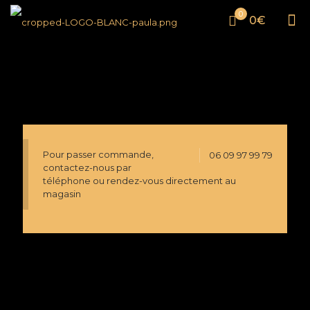
0
0€
Pour passer commande,
06 09 97 99 79
contactez-nous par
téléphone ou rendez-vous directement au
magasin