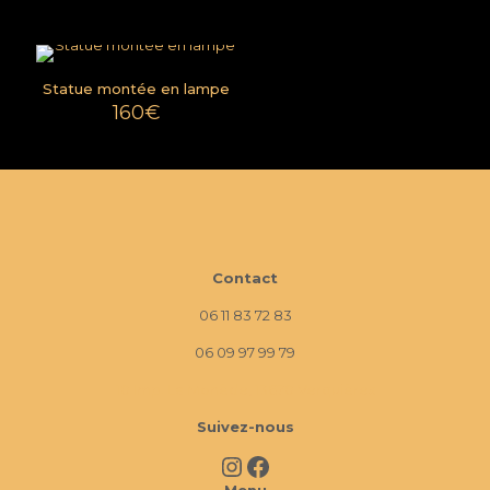
Statue montée en lampe
160
€
Contact
06 11 83 72 83
06 09 97 99 79
10 Imp. La Monède, 13670 Verquières
Suivez-nous
Instagram
Facebook