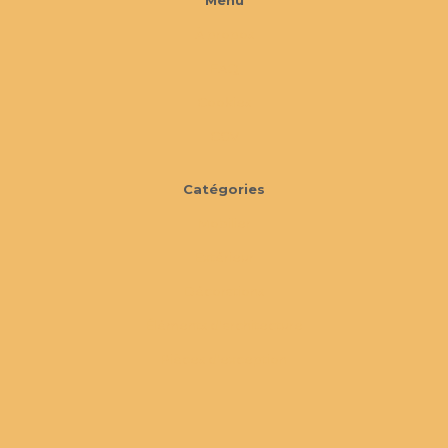
Menu
À propos
FAQ
Cookies
CGV
Catégories
Mobilier
Extérieur
Décorations
Éléments d'architecture
Pièces d'exception