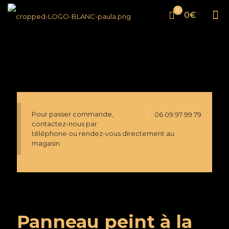
0
0€
Pour passer commande,
06 09 97 99 79
contactez-nous par
téléphone ou rendez-vous directement au
magasin
Panneau peint à la