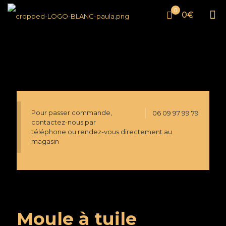
0
0€
Pour passer commande,
06 09 97 99 79
contactez-nous par
téléphone ou rendez-vous directement au
magasin
Moule à tuile