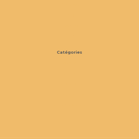
À propos
FAQ
Cookies
CGV
Catégories
Mobilier
Extérieur
Décorations
Éléments d'architecture
Pièces d'exception