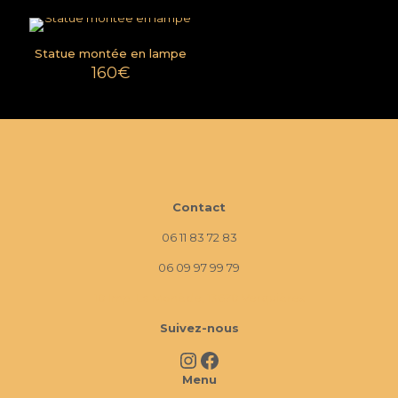
Statue montée en lampe
160
€
Contact
06 11 83 72 83
06 09 97 99 79
10 Imp. La Monède, 13670 Verquières
Suivez-nous
Instagram
Facebook
Menu