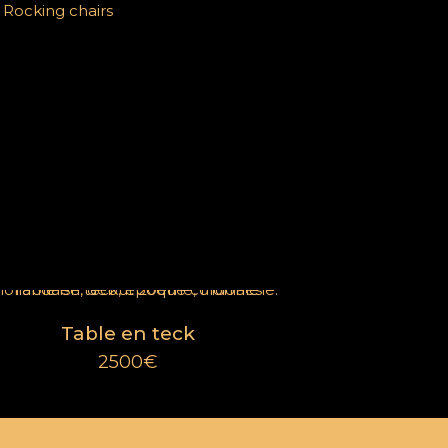
 Rocking chairs
Catégories
Mobilier
Extérieur
Décorations
Éléments d'architecture
Table en teck
Pièces d'exception
2500
€