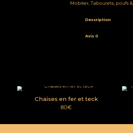
Mobilier
,
Tabourets, poufs &
Description
Avis
0
Menu
À propos
FAQ
res
Cookies
CGV
Chaises en fer et teck
80
€