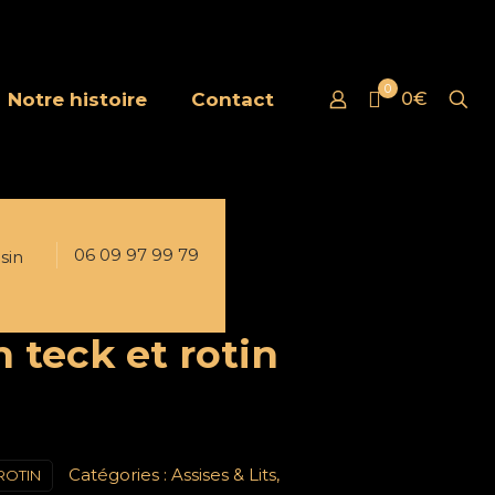
0
Notre histoire
Contact
0€
06 09 97 99 79
sin
 teck et rotin
Catégories :
Assises & Lits
,
ROTIN