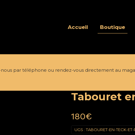
Accueil
Boutique
nous par téléphone ou rendez-vous directement au maga
Tabouret en
180
€
UGS :
TABOURET-EN-TECK-ET-