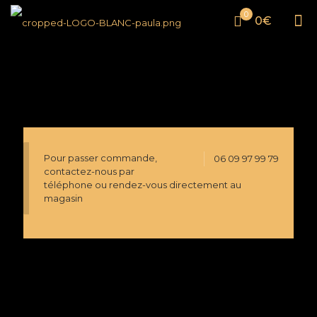
0
0€
Pour passer commande,
06 09 97 99 79
contactez-nous par
téléphone ou rendez-vous directement au
magasin