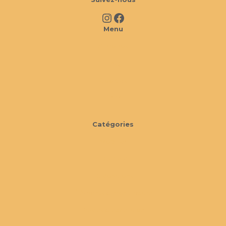
Instagram
Facebook
Menu
À propos
FAQ
Cookies
CGV
Catégories
Mobilier
Extérieur
Décorations
Éléments d'architecture
Pièces d'exception