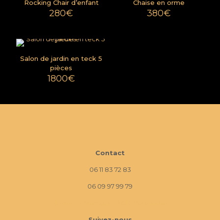
Rocking Chair d’enfant
Chaise en orme
280
€
380
€
Salon de jardin en teck 5
pièces
1800
€
Contact
06 11 83 72 83
06 09 97 99 79
10 Imp. La Monède, 13670 Verquières
Suivez-nous