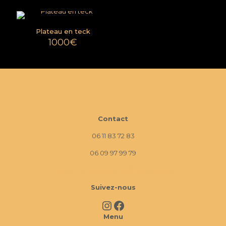
Plateau en teck
1000
€
Contact
06 11 83 72 83
06 09 97 99 79
10 Imp. La Monède, 13670 Verquières
Suivez-nous
Instagram
Facebook
Menu