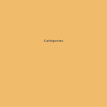
À propos
FAQ
Cookies
CGV
Catégories
Mobilier
Extérieur
Décorations
Éléments d'architecture
Pièces d'exception