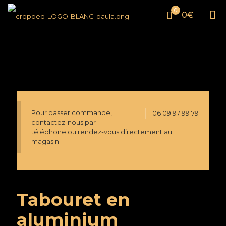
0
0€
Pour passer commande,
06 09 97 99 79
contactez-nous par
téléphone ou rendez-vous directement au
magasin
Tabouret en
aluminium