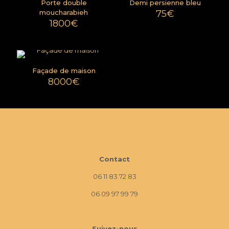
Porte double
Demi persienne bleu
moucharabieh
75
€
1800
€
Façade de maison
8000
€
Contact
06 11 83 72 83
06 09 97 99 79
10 Imp. La Monède, 13670 Verquières
Suivez-nous