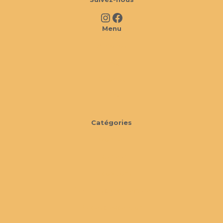
Instagram
Facebook
Menu
À propos
FAQ
Cookies
CGV
Catégories
Mobilier
Extérieur
Décorations
Éléments d'architecture
Pièces d'exception