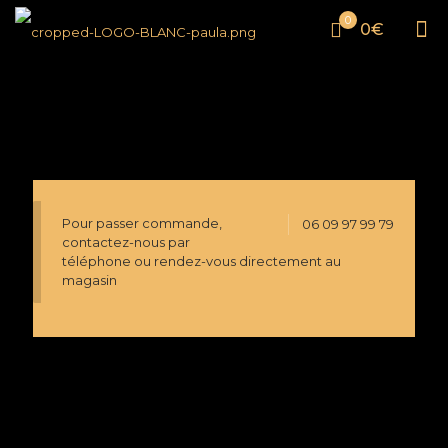
0
0€
Pour passer commande,
06 09 97 99 79
contactez-nous par
téléphone ou rendez-vous directement au
magasin