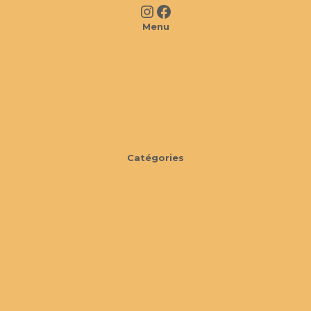
Instagram
Facebook
Menu
À propos
FAQ
Cookies
CGV
Catégories
Mobilier
Extérieur
Décorations
Éléments d'architecture
Pièces d'exception