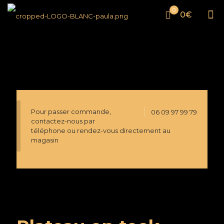
0
0€
Pour passer commande,
06 09 97 99 79
contactez-nous par
téléphone ou rendez-vous directement au
magasin