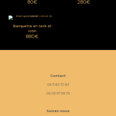
80
€
280
€
Banquette en teck et
rotin
880
€
Contact
06 11 83 72 83
06 09 97 99 79
10 Imp. La Monède, 13670 Verquières
Suivez-nous