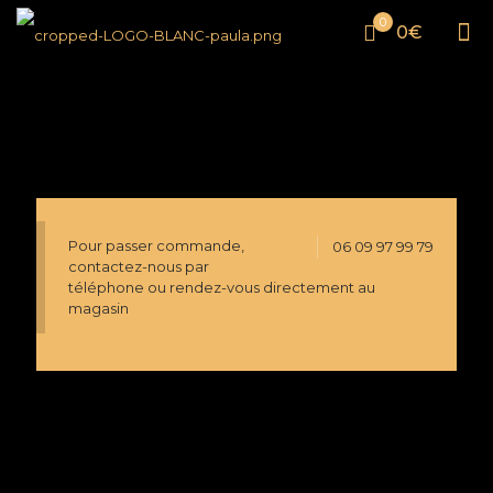
0
0€
Pour passer commande,
06 09 97 99 79
contactez-nous par
téléphone ou rendez-vous directement au
magasin