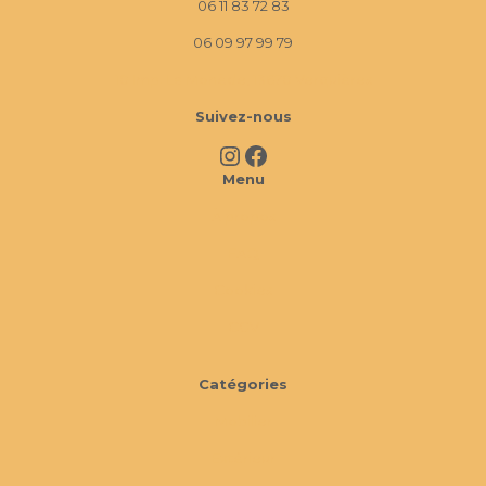
06 11 83 72 83
06 09 97 99 79
10 Imp. La Monède, 13670 Verquières
Suivez-nous
Instagram
Facebook
Menu
À propos
FAQ
Cookies
CGV
Catégories
Mobilier
Extérieur