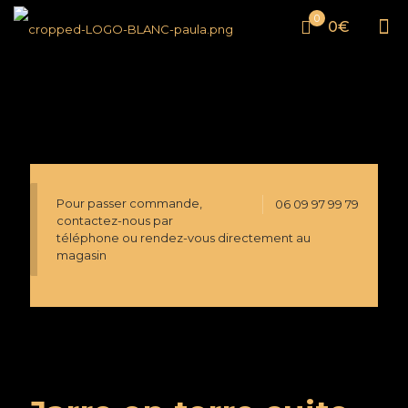
0
0€
Pour passer commande,
06 09 97 99 79
contactez-nous par
téléphone ou rendez-vous directement au
magasin