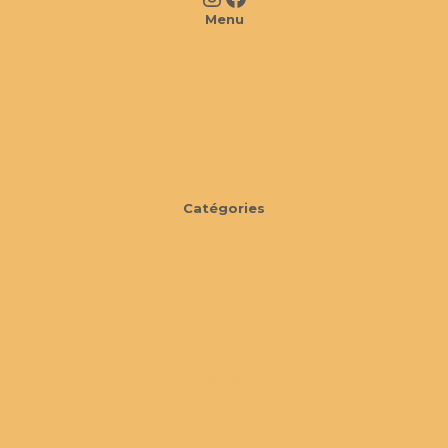
Menu
À propos
FAQ
Cookies
CGV
Catégories
Mobilier
Extérieur
Décorations
Éléments d'architecture
Pièces d'exception