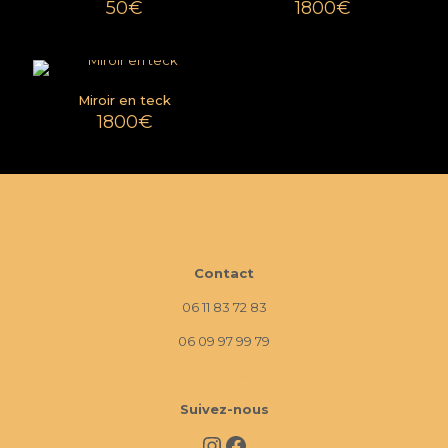
50
€
1800
€
Miroir en teck
1800
€
Contact
06 11 83 72 83
06 09 97 99 79
10 Imp. La Monède, 13670 Verquières
Suivez-nous
Instagram
Facebook