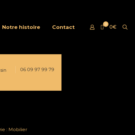
0
Notre histoire
Contact
0€
06 09 97 99 79
sin
ie :
Mobilier