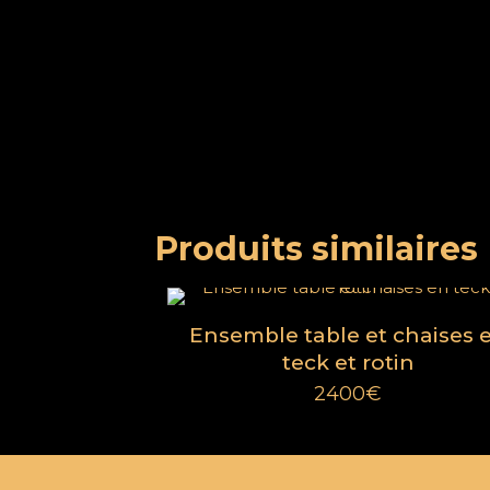
Contact
06 11 83 72 83
Produits similaires
06 09 97 99 79
10 Imp. La Monède, 13670 Verquiè
Ensemble table et chaises 
Suivez-nous
teck et rotin
Instagram
Facebook
2400
€