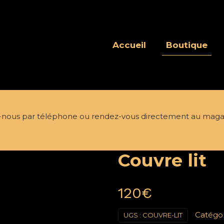
Accueil
Boutique
nous par téléphone ou rendez-vous directement au maga
Couvre lit
120
€
Catégor
UGS :
COUVRE-LIT