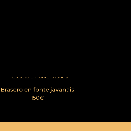
Catégories
Mobilier
Extérieur
Décorations
Brasero en fonte javanais
Éléments d'architecture
150
€
Pièces d'exception