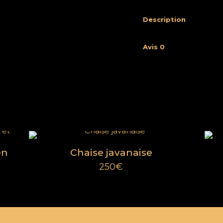
Description
Avis
0
Menu
À propos
FAQ
res
Cookies
en
Chaise javanaise
CGV
250
€