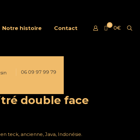
0
Notre histoire
Contact
0€
06 09 97 99 79
sin
tré double face
en teck, ancienne, Java, Indonésie.