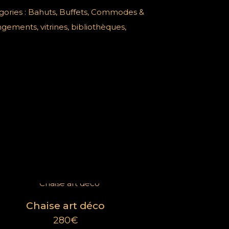
gories :
Bahuts, Buffets, Commodes &
ements, vitrines, bibliothèques,
Catégories
Mobilier
Extérieur
Décorations
Éléments d'architecture
Pièces d'exception
Chaise art déco
280
€