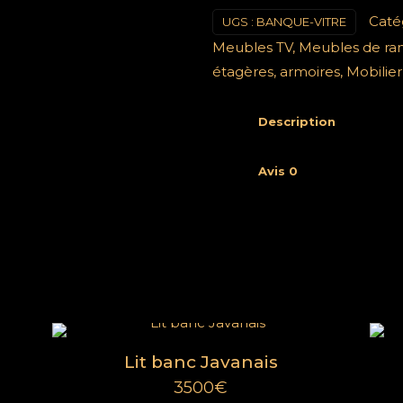
Caté
UGS :
BANQUE-VITRE
Meubles TV
,
Meubles de rang
étagères, armoires
,
Mobilier
Description
Menu
À propos
Avis
0
FAQ
res
Cookies
CGV
Lit banc Javanais
3500
€