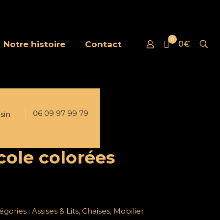
0
Notre histoire
Contact
0€
06 09 97 99 79
sin
cole colorées
égories :
Assises & Lits
,
Chaises
,
Mobilier