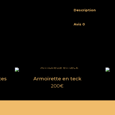
Description
Avis
0
Menu
À propos
FAQ
res
Cookies
ces
Armoirette en teck
CGV
200
€