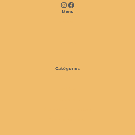
Instagram
Facebook
Menu
À propos
FAQ
Cookies
CGV
Catégories
Mobilier
Extérieur
Décorations
Éléments d'architecture
Pièces d'exception