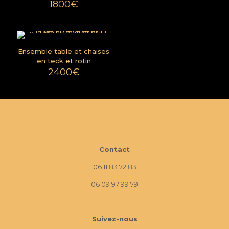
1800
€
Ensemble table et chaises
en teck et rotin
2400
€
Contact
06 11 83 72 83
06 09 97 99 79
10 Imp. La Monède, 13670 Verquières
Suivez-nous