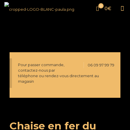
0
0€
Pour passer commande,
06 09 97 99 79
contactez-nous par
téléphone ou rendez-vous directement au
magasin
Chaise en fer du