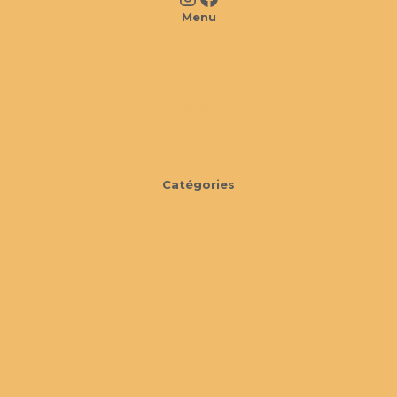
Menu
À propos
FAQ
Cookies
CGV
Catégories
Mobilier
Extérieur
Décorations
Éléments d'architecture
Pièces d'exception