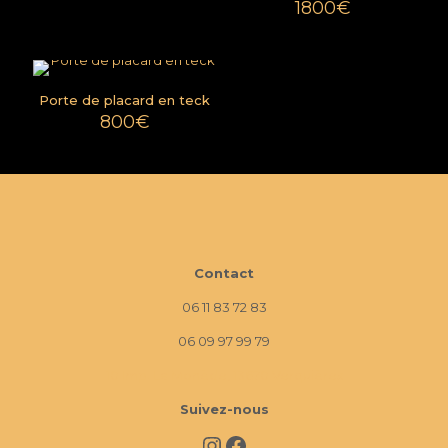
1800
€
Porte de placard en teck
800
€
Contact
06 11 83 72 83
06 09 97 99 79
10 Imp. La Monède, 13670 Verquières
Suivez-nous
Instagram
Facebook