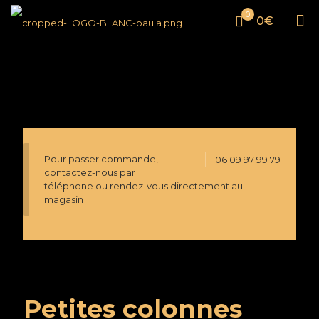
0
0€
Pour passer commande,
06 09 97 99 79
contactez-nous par
téléphone ou rendez-vous directement au
magasin
Petites colonnes