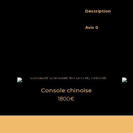
Description
Avis
0
Menu
À propos
FAQ
res
Cookies
Console chinoise
CGV
1800
€