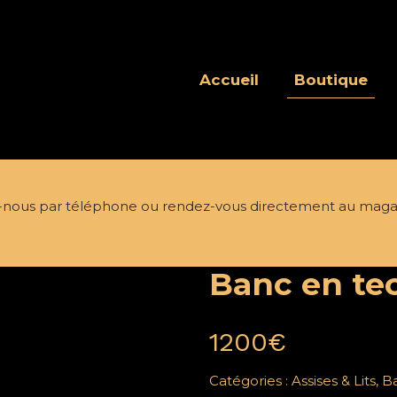
Accueil
Boutique
nous par téléphone ou rendez-vous directement au maga
Banc en te
1200
€
Catégories :
Assises & Lits
,
B