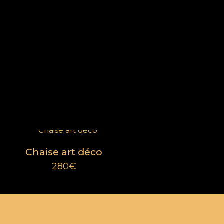
Catégories
Mobilier
Extérieur
Décorations
Chaise art déco
Éléments d'architecture
280
€
Pièces d'exception