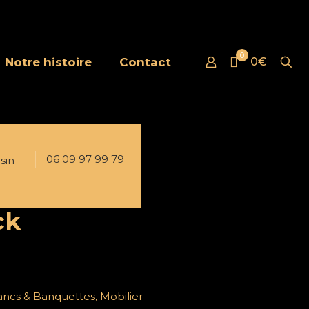
0
Notre histoire
Contact
0€
06 09 97 99 79
sin
ck
ancs & Banquettes
,
Mobilier