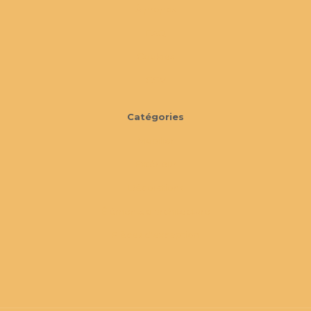
À propos
FAQ
Cookies
CGV
Catégories
Mobilier
Extérieur
Décorations
Éléments d'architecture
Pièces d'exception