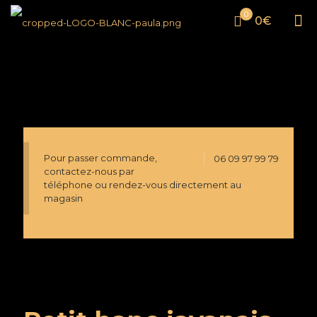
0
0€
Pour passer commande,
06 09 97 99 79
contactez-nous par
téléphone ou rendez-vous directement au
magasin