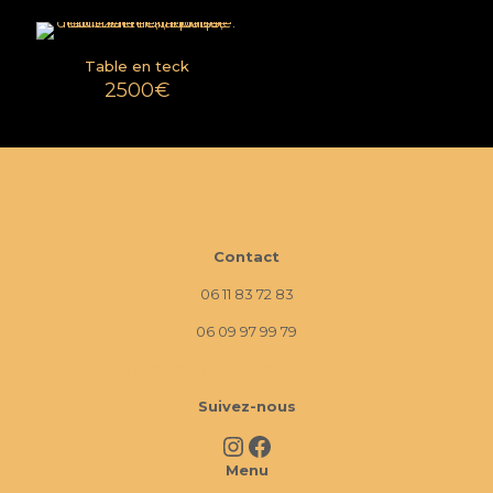
Table en teck
2500
€
Contact
06 11 83 72 83
06 09 97 99 79
10 Imp. La Monède, 13670 Verquières
Suivez-nous
Instagram
Facebook
Menu