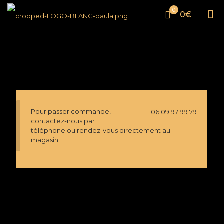
0
0€
Pour passer commande,
06 09 97 99 79
contactez-nous par
téléphone ou rendez-vous directement au
magasin