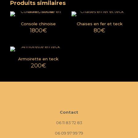
Produits similaires
Console chinoise
Chaises en fer et teck
1800
€
80
€
Armoirette en teck
200
€
Contact
06 11 83 72 83
06 09 97 99 79