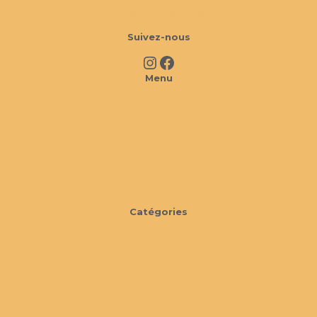
10 Imp. La Monède, 13670 Verquières
Suivez-nous
Instagram
Facebook
Menu
À propos
FAQ
Cookies
CGV
Catégories
Mobilier
Extérieur
Décorations
Éléments d'architecture